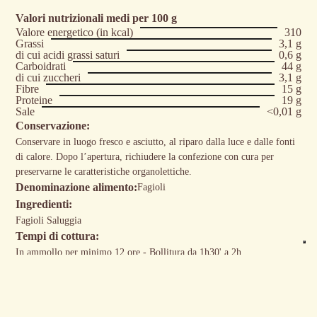
Valori nutrizionali medi per 100 g
Valore energetico (in kcal)
310
Grassi
3,1 g
di cui acidi grassi saturi
0,6 g
Carboidrati
44 g
di cui zuccheri
3,1 g
Fibre
15 g
Proteine
19 g
Sale
<0,01 g
Conservazione:
Conservare in luogo fresco e asciutto, al riparo dalla luce e dalle fonti
di calore. Dopo l’apertura, richiudere la confezione con cura per
preservarne le caratteristiche organolettiche.
Denominazione alimento:
Fagioli
Ingredienti:
Fagioli Saluggia
Tempi di cottura:
In ammollo per minimo 12 ore - Bollitura da 1h30' a 2h
Allergeni:
Può contenere tracce di soia e glutine per cross contaminazione da
campo.
Paese d'origine:
Piemonte - Italia