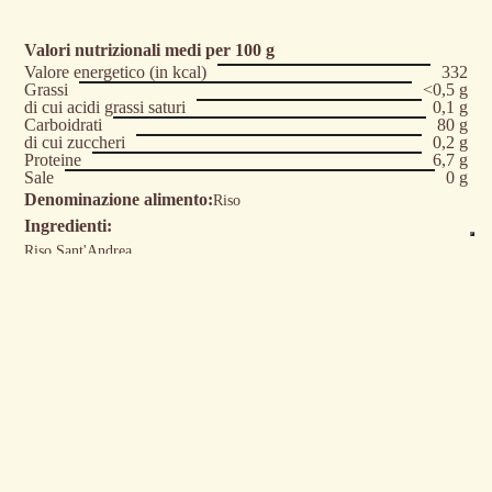
Valori nutrizionali medi per 100 g
Valore energetico (in kcal)
332
Grassi
<0,5 g
di cui acidi grassi saturi
0,1 g
Carboidrati
80 g
di cui zuccheri
0,2 g
Proteine
6,7 g
Sale
0 g
Denominazione alimento:
Riso
Ingredienti:
Riso Sant'Andrea
Paese d'origine:
Piemonte - Italia
MOLINO BORRA
by Eremia Srl
P.I. 11994700018
Via Martiri della Libertà, 3
Occhieppo Inf. (Biella)
DOCUMENTAZIONE E INFO
T. 375 6762717
Termini e Condizioni